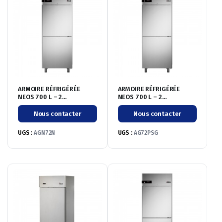
ARMOIRE RÉFRIGÉRÉE
ARMOIRE RÉFRIGÉRÉE
NEOS 700 L – 2
NEOS 700 L – 2
PROTILLONS – NÉGATIVE
PORTILLONS – POSITIVE
-20°/-10°C
-2°/+8°C – SANS GROUPE
Nous contacter
Nous contacter
UGS :
AGN72N
UGS :
AG72PSG