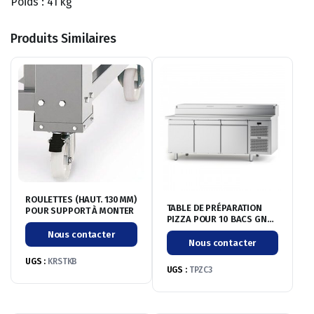
Poids : 41 kg
Produits Similaires
ROULETTES (HAUT. 130 MM)
TABLE DE PRÉPARATION
POUR SUPPORT À MONTER
PIZZA POUR 10 BACS GN
1/4 – 3 PORTES PLEINES –
Nous contacter
POSITIVE -2/+8°C
Nous contacter
UGS :
KRSTKB
UGS :
TPZC3