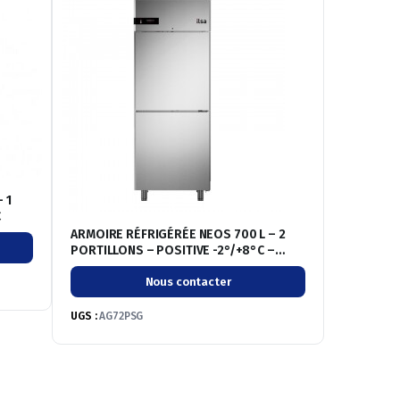
 1
C
ARMOIRE RÉFRIGÉRÉE NEOS 700 L – 2
PORTILLONS – POSITIVE -2°/+8°C –
SANS GROUPE
Nous contacter
UGS :
AG72PSG