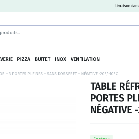
Livraison dans
AVERIE
PIZZA
BUFFET
INOX
VENTILATION
OS – 3 PORTES PLEINES – SANS DOSSERET – NÉGATIVE -20°/-10°C
TABLE RÉFR
PORTES PL
NÉGATIVE -
En stock