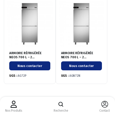
ARMOIRE RÉFRIGÉRÉE
ARMOIRE RÉFRIGÉRÉE
NEOS 700 L – 2
NEOS 700 L – 2
PORTILLONS – POSITIVE
PROTILLONS – NÉGATIVE
-2°/+8°C
-20°/-10°C
Nous contacter
Nous contacter
UGS :
AG72P
UGS :
AGN72N
CM CHR © 2026 ©
Nous acceptons :
Nos Produits
Recherche
Contact