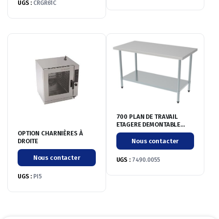
UGS :
CRGR61C
700 PLAN DE TRAVAIL
ETAGERE DEMONTABLE
2000
OPTION CHARNIÈRES À
DROITE
Nous contacter
Nous contacter
UGS :
7490.0055
UGS :
PI5