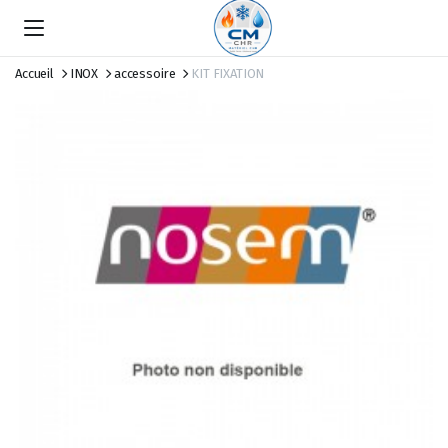
Accueil
INOX
accessoire
KIT FIXATION