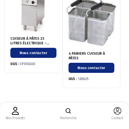
CUISEUR À PÂTES 23
LITRES ÉLECTRIQUE –
GAMME 600
Nous contacter
4 PANIERS CUISEUR À
PÂTES
UGS :
CP35EG60
Nous contacter
UGS :
120625
CM CHR © 2026 ©
Nous acceptons :
Nos Produits
Recherche
Contact