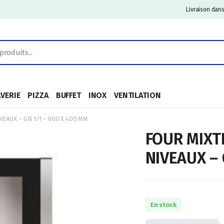
Livraison dans
AVERIE
PIZZA
BUFFET
INOX
VENTILATION
VEAUX – GN 1/1 – 600 X 400 MM
FOUR MIXT
NIVEAUX – 
En stock