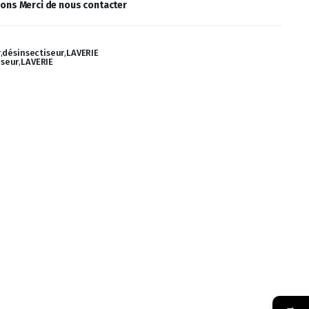
ions Merci de nous contacter
r
,
désinsectiseur
,
LAVERIE
iseur
,
LAVERIE
→