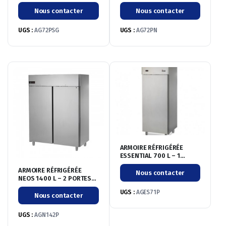
PORTILLONS – POSITIVE
PORTILLONS – BI-
-2°/+8°C – SANS GROUPE
TEMPÉRATURE
Nous contacter
Nous contacter
UGS :
AG72PSG
UGS :
AG72PN
ARMOIRE RÉFRIGÉRÉE
ESSENTIAL 700 L – 1
PORTE PLEINE – POSITIVE
ARMOIRE RÉFRIGÉRÉE
-2°/+8°C
Nous contacter
NEOS 1400 L – 2 PORTES
PLEINES – POSITIVE
UGS :
AGES71P
-2°/+8°C
Nous contacter
UGS :
AGN142P