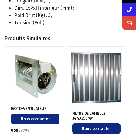
Longeur (mm) : ,
Dim. LxPxH interieur (mm) : ,
Poid Brut (Kg) : 3,
Tension (Volt) :
Produits Similaires
MOTO-VENTILATEUR
FILTRE DE LAMELLE
344X356MM
Nous contacter
Nous contacter
UGS :
V794