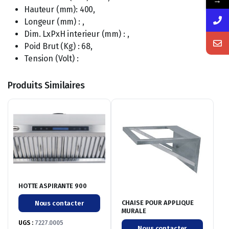
→
Hauteur (mm): 400,
Longeur (mm) : ,
Dim. LxPxH interieur (mm) : ,
Poid Brut (Kg) : 68,
Tension (Volt) :
Produits Similaires
HOTTE ASPIRANTE 900
CHAISE POUR APPLIQUE
Nous contacter
MURALE
UGS :
7227.0005
Nous contacter