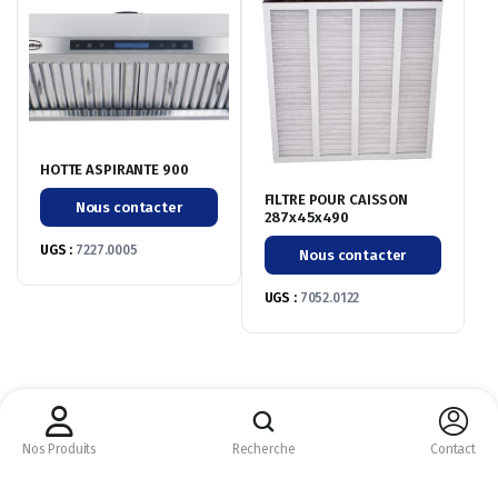
HOTTE ASPIRANTE 900
FILTRE POUR CAISSON
Nous contacter
287x45x490
UGS :
7227.0005
Nous contacter
UGS :
7052.0122
CM CHR © 2026 ©
Nous acceptons :
Nos Produits
Recherche
Contact