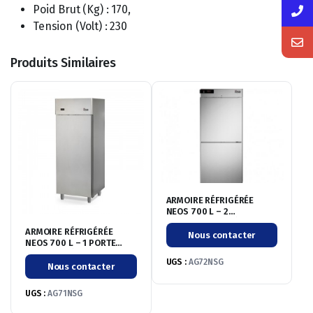
Poid Brut (Kg) : 170,
Tension (Volt) : 230
Produits Similaires
ARMOIRE RÉFRIGÉRÉE
NEOS 700 L – 2
PORTILLONS – NÉGATIVE
ARMOIRE RÉFRIGÉRÉE
-20°/-10°C – SANS
Nous contacter
NEOS 700 L – 1 PORTE
GROUPE
PLEINE – NÉGATIVE
UGS :
AG72NSG
-20°/-10°C – SANS
Nous contacter
GROUPE
UGS :
AG71NSG